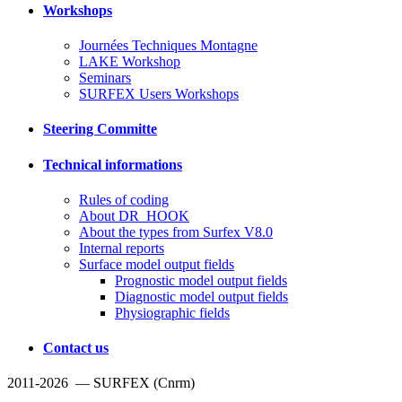
Workshops
Journées Techniques Montagne
LAKE Workshop
Seminars
SURFEX Users Workshops
Steering Committe
Technical informations
Rules of coding
About DR_HOOK
About the types from Surfex V8.0
Internal reports
Surface model output fields
Prognostic model output fields
Diagnostic model output fields
Physiographic fields
Contact us
2011-2026 — SURFEX (Cnrm)