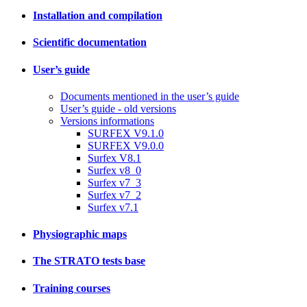
Installation and compilation
Scientific documentation
User’s guide
Documents mentioned in the user’s guide
User’s guide - old versions
Versions informations
SURFEX V9.1.0
SURFEX V9.0.0
Surfex V8.1
Surfex v8_0
Surfex v7_3
Surfex v7_2
Surfex v7.1
Physiographic maps
The STRATO tests base
Training courses